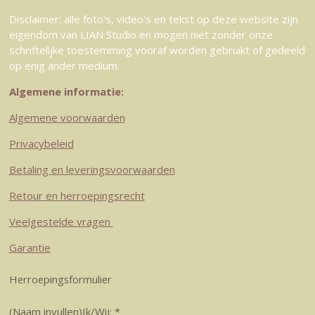
Disclaimer: alle foto's, video's en tekst op deze website zijn
eigendom van LIAN Studio en mogen niet zonder onze
schriftelijke toestemming vooraf worden gebruikt of gedeeld
op enig ander medium.
Algemene informatie:
Algemene voorwaarden
Privacybeleid
Betaling en leveringsvoorwaarden
Retour en herroepingsrecht
Veelgestelde vragen
Garantie
Herroepingsformulier
(Naam invullen)Ik/Wij: *