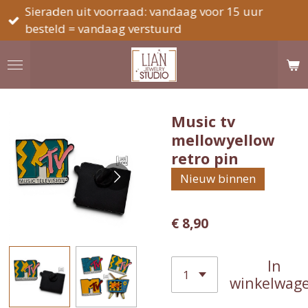
Sieraden uit voorraad: vandaag voor 15 uur
Ga
besteld = vandaag verstuurd
direct
naar
de
hoofdinhoud
Music tv
mellowyellow
retro pin
Nieuw binnen
€ 8,90
In
winkelwag