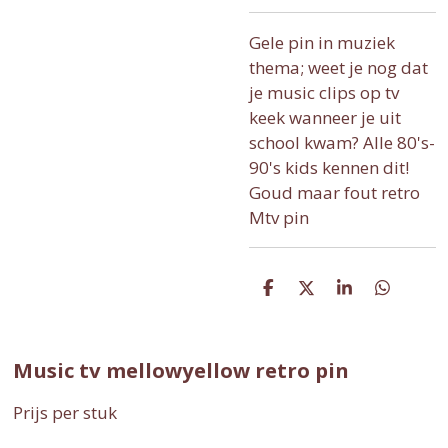
Gele pin in muziek
thema; weet je nog dat
je music clips op tv
keek wanneer je uit
school kwam? Alle 80's-
90's kids kennen dit!
Goud maar fout retro
Mtv pin
D
D
S
D
e
e
h
e
l
e
a
l
e
l
r
e
n
e
n
Music tv mellowyellow retro pin
Prijs per stuk