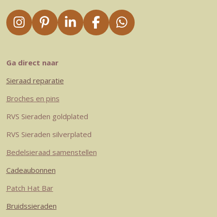
I
P
L
F
W
n
i
i
a
h
s
n
n
c
a
t
t
k
e
t
Ga direct naar
a
e
e
b
s
Sieraad reparatie
g
r
d
o
A
r
e
I
o
p
Broches en pins
a
s
n
k
p
RVS Sieraden goldplated
m
t
RVS Sieraden silverplated
Bedelsieraad samenstellen
Cadeaubonnen
Patch Hat Bar
Bruidssieraden