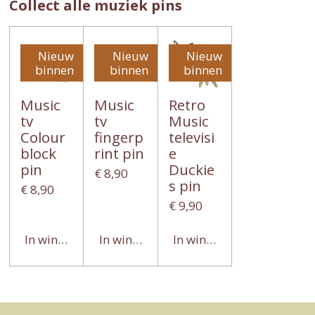
Collect alle muziek pins
Nieuw
Nieuw
Nieuw
binnen
binnen
binnen
Music
Music
Retro
tv
tv
Music
Colour
fingerp
televisi
block
rint pin
e
pin
Duckie
€ 8,90
s pin
€ 8,90
€ 9,90
In winkelwagen
In winkelwagen
In winkelwagen