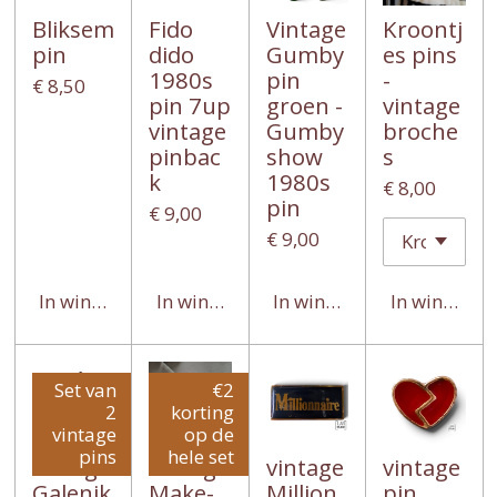
Bliksem
Fido
Vintage
Kroontj
pin
dido
Gumby
es pins
1980s
pin
-
€ 8,50
pin 7up
groen -
vintage
vintage
Gumby
broche
pinbac
show
s
k
1980s
€ 8,00
pin
€ 9,00
€ 9,00
In winkelwagen
In winkelwagen
In winkelwagen
In winkelwa
Set van
€2
2
korting
vintage
op de
pins
hele set
vintage
Vintage
vintage
vintage
Galenik
Make-
Million
pin