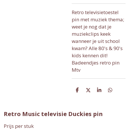
Retro televisietoestel
pin met muziek thema;
weet je nog dat je
muziekclips keek
wanneer je uit school
kwam? Alle 80's & 90's
kids kennen dit!
Badeendjes retro pin
Mtv
D
D
S
D
e
e
h
e
l
e
a
l
e
l
r
e
n
e
n
Retro Music televisie Duckies pin
Prijs per stuk