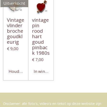
Uitverkocht
Vintage
vintage
vlinder
pin
broche
rood
goudkl
hart
eurig
goud
pinbac
€ 9,00
k 1980s
€ 7,00
Houd mij op de hoogte
In winkelwagen
Disclaimer: alle foto's, video's en tekst op deze website zijn