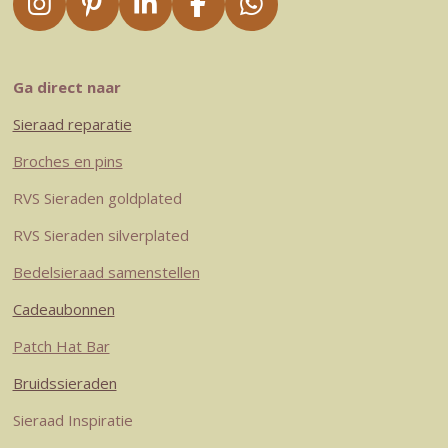
I
P
L
F
W
n
i
i
a
h
s
n
n
c
a
t
t
k
e
t
Ga direct naar
a
e
e
b
s
Sieraad reparatie
g
r
d
o
A
r
e
I
o
p
Broches en pins
a
s
n
k
p
RVS Sieraden goldplated
m
t
RVS Sieraden silverplated
Bedelsieraad samenstellen
Cadeaubonnen
Patch Hat Bar
Bruidssieraden
Sieraad Inspiratie