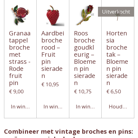
Uitverkocht
Granaa
Aardbei
Roos
Horten
tappel
broche
broche
sia
broche
rood –
goudkl
broche
met
Fruit
eurig –
tak –
strass -
pin
Bloeme
Bloeme
Rode
sierade
n pin
n pin
fruit
n
sierade
sierade
pin
n
n
€ 10,95
€ 9,00
€ 10,75
€ 6,50
In winkelwagen
In winkelwagen
In winkelwagen
Houd mij o
Combineer met vintage broches en pins: