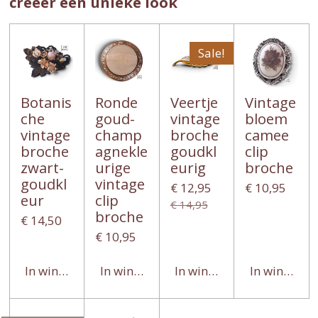
creëer een unieke look
Sale!
Botanis
Ronde
Veertje
Vintage
che
goud-
vintage
bloem
vintage
champ
broche
camee
broche
agnekle
goudkl
clip
zwart-
urige
eurig
broche
goudkl
vintage
€ 12,95
€ 10,95
eur
clip
€ 14,95
broche
€ 14,50
€ 10,95
In winkelwagen
In winkelwagen
In winkelwagen
In winkelwa