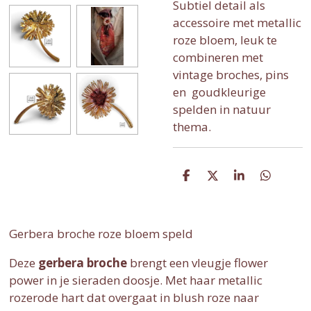
Subtiel detail als
accessoire met metallic
roze bloem, leuk te
combineren met
vintage broches, pins
en goudkleurige
spelden in natuur
thema.
D
D
S
D
e
e
h
e
l
e
a
l
e
l
r
e
n
e
n
Gerbera broche roze bloem speld
Deze
gerbera broche
brengt een vleugje flower
power in je sieraden doosje. Met haar metallic
rozerode hart dat overgaat in blush roze naar