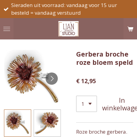
Sieraden uit voorraad: vandaag voor 15 uur
Ga
besteld = vandaag verstuurd
direct
naar
de
hoofdinhoud
Gerbera broche
roze bloem speld
€ 12,95
In
winkelwag
Roze broche gerbera.