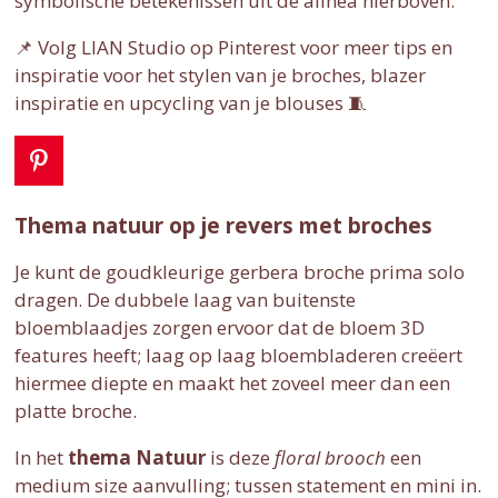
symbolische betekenissen uit de alinea hierboven.
📌 Volg LIAN Studio op Pinterest voor meer tips en
inspiratie voor het stylen van je broches, blazer
inspiratie en upcycling van je blouses 🧵
P
i
n
Thema natuur op je revers met broches
t
e
Je kunt de goudkleurige gerbera broche prima solo
r
dragen. De dubbele laag van buitenste
e
s
bloemblaadjes zorgen ervoor dat de bloem 3D
t
features heeft; laag op laag bloembladeren creëert
hiermee diepte en maakt het zoveel meer dan een
platte broche.
In het
thema Natuur
is deze
floral
brooch
een
medium size aanvulling; tussen statement en mini in.