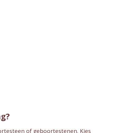
ng?
ortesteen of geboortestenen. Kies