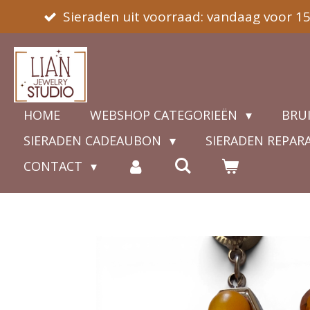
Sieraden uit voorraad: vandaag voor 1
Ga
direct
naar
de
hoofdinhoud
HOME
WEBSHOP CATEGORIEËN
BRU
SIERADEN CADEAUBON
SIERADEN REPAR
CONTACT