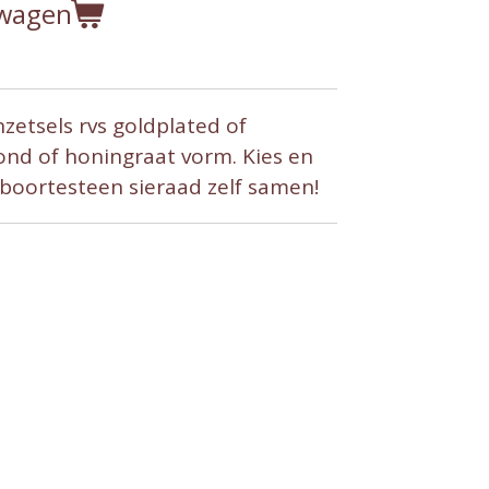
lwagen
etsels rvs goldplated of
rond of honingraat vorm. Kies en
geboortesteen sieraad zelf samen!