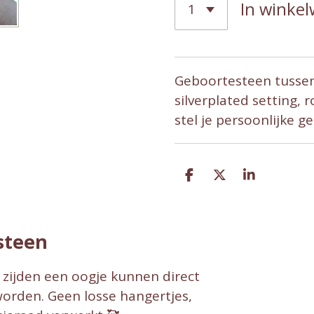
In winke
Geboortesteen tussenz
silverplated setting, 
stel je persoonlijke 
D
D
S
e
e
h
l
e
a
e
l
r
n
e
steen
zijden een oogje kunnen direct
worden. Geen losse hangertjes,