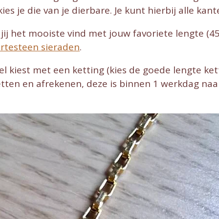
ies je die van je dierbare. Je kunt hierbij alle ka
 jij het mooiste vind met jouw favoriete lengte (45
rtesteen sieraden
.
l kiest met een ketting (kies de goede lengte ketti
etten en afrekenen, deze is binnen 1 werkdag naa