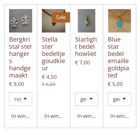
Sale
Bergkri
Stella
Starligh
Blue
stal ster
ster
t bedel
star
hanger
bedeltje
howliet
bedel
s
goudkle
emaille
€ 7,00
handge
ur
goldpla
maakt
ted
€ 4,50
€ 9,00
€ 5,00
€ 6,00
In winkelwagen
In winkelwagen
In winkelwagen
In winkelwa