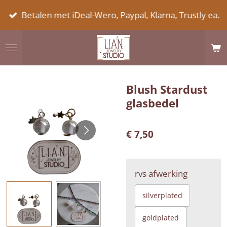
Ga
Betalen met iDeal-Wero, Paypal, Klarna, Trustly ea.
direct
naar
de
hoofdinhoud
Blush Stardust
glasbedel
€ 7,50
rvs afwerking
silverplated
goldplated