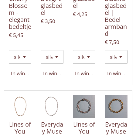
Blosso
glasbed
el
glasbed
m -
el
el |
€ 4,25
elegant
Bedel
€ 3,50
bedeltje
armban
d
€ 5,45
€ 7,50
In winkelwagen
In winkelwagen
In winkelwagen
In winkelwa
Lines of
Everyda
Lines of
Everyda
You
y Muse
You
y Muse