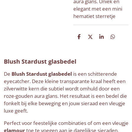
aura glans. Uniek en
elegant met een mini
hematiet sterretje
D
D
S
D
e
e
h
e
l
e
a
l
e
l
r
e
n
e
n
Blush Stardust glasbedel
De
Blush Stardust glasbedel
is een schitterende
eyecatcher. Deze kleine transparante kraal heeft een
zilverwitte kern die subtiel wordt omhuld door een
roze-gouden aura glans. Het resultaat is een bedel die
fonkelt bij elke beweging en jouw sieraad een vleugje
luxe geeft.
Perfect voor feestelijke combinaties of om een vleugje
glamour
toe te voegen aan je dagelijkse sieraden.