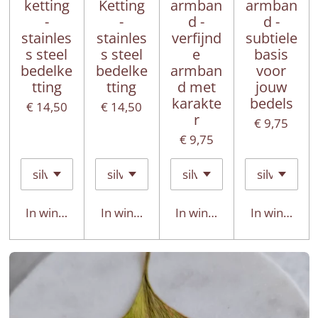
ketting
Ketting
armban
armban
-
-
d -
d -
stainles
stainles
verfijnd
subtiele
s steel
s steel
e
basis
bedelke
bedelke
armban
voor
tting
tting
d met
jouw
karakte
bedels
€ 14,50
€ 14,50
r
€ 9,75
€ 9,75
In winkelwagen
In winkelwagen
In winkelwagen
In winkelwa