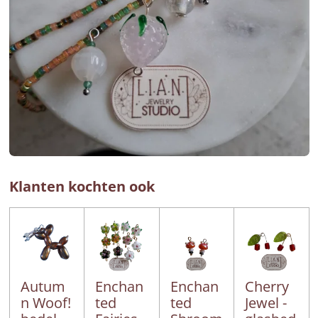
Klanten kochten ook
Autum
Enchan
Enchan
Cherry
n Woof!
ted
ted
Jewel -