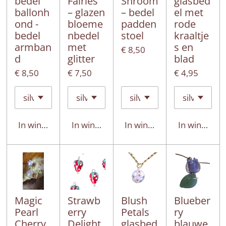
bedel
Fairies
Shroom
glasbed
ballonh
– glazen
– bedel
el met
ond -
bloeme
padden
rode
bedel
nbedel
stoel
kraaltje
armban
met
s en
€ 8,50
d
glitter
blad
€ 8,50
€ 7,50
€ 4,95
In winkelwagen
In winkelwagen
In winkelwagen
In winkelwa
Magic
Strawb
Blush
Blueber
Pearl
erry
Petals
ry
Cherry
Delight
glasbed
blauwe