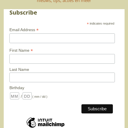
nieuws, tips, acties en meer
Subscribe
*
indicates required
*
Email Address
*
First Name
Last Name
Birthday
/
( mm / dd )