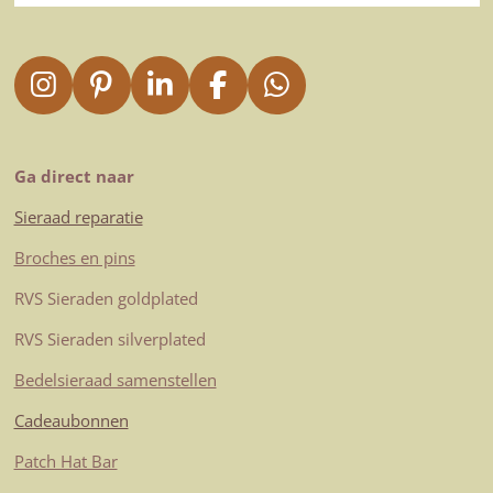
I
P
L
F
W
n
i
i
a
h
s
n
n
c
a
t
t
k
e
t
Ga direct naar
a
e
e
b
s
Sieraad reparatie
g
r
d
o
A
r
e
I
o
p
Broches en pins
a
s
n
k
p
RVS Sieraden goldplated
m
t
RVS Sieraden silverplated
Bedelsieraad samenstellen
Cadeaubonnen
Patch Hat Bar